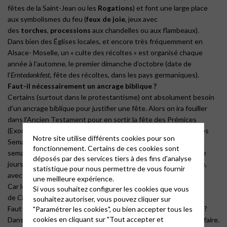
fêtes de la Saint-Jean ou les
Rogations
) et font une large place
aux symbolismes du feu (
feux de joie
, jeux avec
des
torches
,
pro
cessions
aux chandelles ou aux flambeaux).
Dans bien des Églises locales, et encore très fréquemment en
Alsace- Moselle, un « culte des récoltes » est organisé chaque
année à l’automne, le premier dimanche d’octobre (date de
l’
Erntedankfest
, fête des récoltes, dans les pays germaniques).
Faut-il nécessairement
un ancrage biblique ?
Certains (surtout dans le protestantisme) ont absolument besoin
d’un ancrage biblique pour justifier une fête. Alors on ira fouiller
dans l’Ancien Testament pour en sortir la fête des Prémices
(Exode 23,17 et 34,26) que le judaïsme a transformé en fête des
Notre site utilise différents cookies pour son
Semaines (
Chavouot
). C’est le début de la moisson du blé, sept
fonctionnement. Certains de ces cookies sont
semaines après la Pâque. En grec,
pentakosté héméra
, (cinquante
déposés par des services tiers à des fins d'analyse
jours), soit la fête de Pentecôte que reprendra le christianisme,
statistique pour nous permettre de vous fournir
avec un nouveau symbolisme.
une meilleure expérience.
Car les rabbins, grands amateurs de mysticisme, vont faire
Si vous souhaitez configurer les cookies que vous
de
Chavouot
, la fête de la révélation de la Loi sur le mont Sinaï.
souhaitez autoriser, vous pouvez cliquer sur
"Paramétrer les cookies", ou bien accepter tous les
Faut-il faire de l’archéologie biblique pour justifier chaque fête ?
cookies en cliquant sur "Tout accepter et
Dans ce cas-là, la fête de Noël, le 25 décembre, a du souci à se faire.