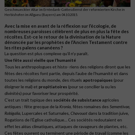
Geschmueckter Altar im Erntedank-Gottesdienst der reformierten Kirche in
Herbishofen im Allgaeu (Bayern) am 04.10.2015.
Avec la mise en avant de la réflexion sur l’écologie, de
nombreuses paroisses célèbrent de plus en plus la fête des
récoltes. Est-ce le retour de la divinisation de la Nature
dénoncée par les prophètes de l’Ancien Testament contre
les rites païens cananéens ?
La question est plus complexe qu’il n’y paraît.
Une fête aussi vieille
que l’humanité
Tous les anthropologues et histo- riens des religions diront que les
fêtes des récoltes font partie, depuis l’aube de l’humanité et dans
toutes les religions du monde, des rituels
apotropaïques
(pour
éloigner le mal) et
propitiatoires
(pour se concilier la ou les
divinités) pour favoriser leur prospérité.
C’est un trait typique des
sociétés de subsistance
agricoles
antiques : fête grecque de la
Kronia
, fêtes romaines des
Sementivae,
Robigalia
, Lupercales et Saturnales,
Chavouot
dans la tradition juive,
Rogations de l’Église catholique… Ces sociétés redoutaient en
effet les aléas climatiques, attaques de ravageurs de plantes, etc.
Ces fêtes ouvrent ou terminent une période de travail (comme les