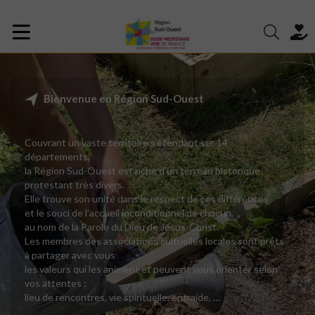
Bienvenue en Région Sud-Ouest
Couvrant un vaste territoire s’étendant sur 14
départements,
la Région Sud-Ouest est riche d’un terreau historique
protestant très divers.
Elle trouve son unité dans le respect de ces différences
et le souci de l’accueil inconditionnel de chacun,
au nom de la Parole du Dieu de Jésus-Christ.
Les membres des associations cultuelles locales sont prêts
à partager avec vous
les valeurs qui les animent et peuvent vous orienter selon
vos attentes :
lieu de rencontres, vie spirituelle, entraide, …