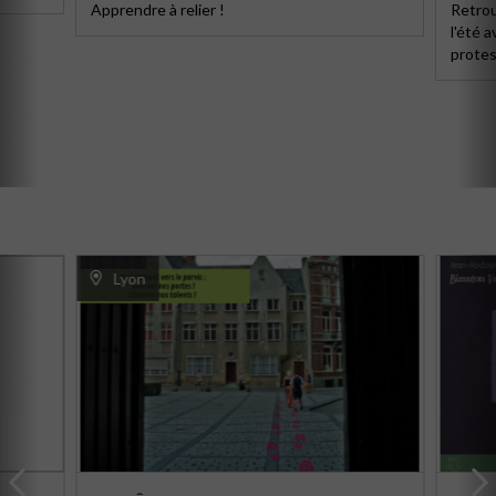
Apprendre à relier !
Retrou
l'été 
protes
Lyon