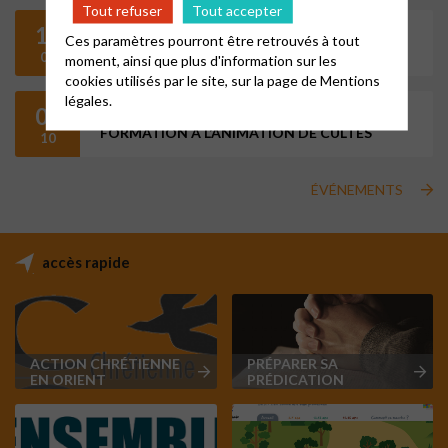
Tout refuser
Tout accepter
17
18h30
Ces paramètres pourront être retrouvés à tout
LES JEUDIS DU DEFAP
09
moment, ainsi que plus d'information sur les
cookies utilisés par le site, sur la page de
Mentions
légales.
03
14h00
FORMATION À L’ANIMATION DE CULTES
10
ÉVÉNEMENTS
accès rapide
ACTION CHRÉTIENNE
PRÉPARER SA
EN ORIENT
PRÉDICATION