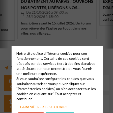
DU BÂTIMENT AU PARVIS ! OUVRONS
EXPO
NOS PORTES, LIBÉRONS NOS
D’AL
Du 21/10/2026 à 09h00 au
TALENTS !
le
Jean-R
25/10/2026 à 18h00
s
avril 
Inscription avant le 15 juillet 2026. Un Forum
pour réinventer l'Eglise partout : dans nos
, pour
villes, nos villages...
Notre site utilise différents cookies pour son
fonctionnement. Certains de ces cookies sont
déposés par des services tiers à des fins d'analyse
Notez déjà
statistique pour nous permettre de vous fournir
une meilleure expérience.
Si vous souhaitez configurer les cookies que vous
08
Du 26/06/2026 à 00h00 au 01/11/2026 à 00h00
souhaitez autoriser, vous pouvez cliquer sur
PAPILLONS,PARPALHÒLS
08
"Paramétrer les cookies", ou bien accepter tous les
cookies en cliquant sur "Tout accepter et
continuer".
16
20h00
FORMATION À L’ANIMATION DE CULTES
PARAMÉTRER LES COOKIES
09