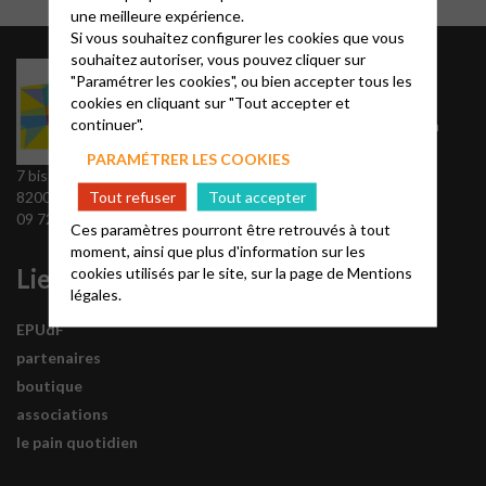
une meilleure expérience.
Si vous souhaitez configurer les cookies que vous
souhaitez autoriser, vous pouvez cliquer sur
Informations
"Paramétrer les cookies", ou bien accepter tous les
cookies en cliquant sur "Tout accepter et
continuer".
Présentation de la Région
Sud-Ouest
PARAMÉTRER LES COOKIES
Secrétariat régional
7 bis faubourg du Moustier
Tout refuser
Tout accepter
82000 MONTAUBAN
09 72 45 83 79
Ces paramètres pourront être retrouvés à tout
moment, ainsi que plus d'information sur les
Liens
cookies utilisés par le site, sur la page de
Mentions
légales.
EPUdF
partenaires
boutique
associations
le pain quotidien