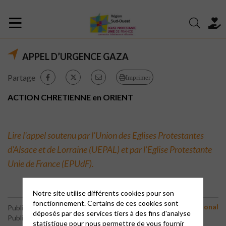
APPEL D’URGENCE GAZA
Partage
Imprimer
ACTION CHRETIENNE en ORIENT
Lire l’appel soutenu par l’Union des Eglises Protestantes
d’Alsace et de Lorraine (UEPAL) et par l’Eglise Protestante
Unie de France (EPUdF).
Notre site utilise différents cookies pour son
fonctionnement. Certains de ces cookies sont
International
Publié le 16 avril 2025
déposés par des services tiers à des fins d'analyse
Publié par le webmaster
statistique pour nous permettre de vous fournir