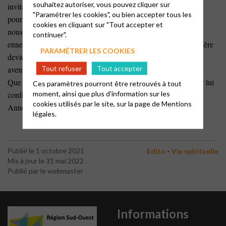
souhaitez autoriser, vous pouvez cliquer sur
invitation difficile à entendre et à mettre en pratique. Elle peut
"Paramétrer les cookies", ou bien accepter tous les
pourtant être d’une grande aide parce qu’elle nous propose de
cookies en cliquant sur "Tout accepter et
nous adresser à Dieu (prier) au sujet d’une personne (votre
continuer".
ennemi) avec laquelle le dialogue est souvent rompu. Cette prière
PARAMÉTRER LES COOKIES
devient synonyme de possible là où tout semble fermé, sans
Tout refuser
Tout accepter
avenir.
Que la confiance de Dieu stimule notre confiance à nous pour lui
Ces paramètres pourront être retrouvés à tout
moment, ainsi que plus d'information sur les
confier notre prière, même celle qui paraît impossible.
cookies utilisés par le site, sur la page de
Mentions
Anne-Marie Feillens
légales.
-
Publié le 1 octobre 2021
Edito
Vie spirituelle
Mis à jour le 31 mai 2022
Publié par le webmaster
Informations