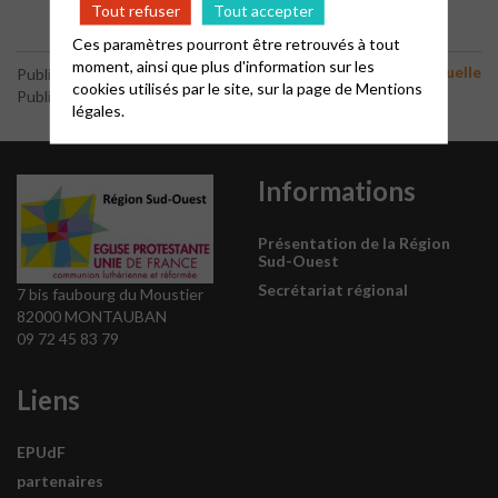
Tout refuser
Tout accepter
Ces paramètres pourront être retrouvés à tout
moment, ainsi que plus d'information sur les
Vie spirituelle
Publié le 29 décembre 2023
cookies utilisés par le site, sur la page de
Mentions
Publié par le webmaster
légales.
Informations
Présentation de la Région
Sud-Ouest
Secrétariat régional
7 bis faubourg du Moustier
82000 MONTAUBAN
09 72 45 83 79
Liens
EPUdF
partenaires