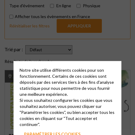
Type d'événement
En ligne
Physique
Afficher tous les évènements en France
Réinitialiser les filtres
APPLIQUER
Trié par :
Résultats de la recherche
Notre site utilise différents cookies pour son
fonctionnement. Certains de ces cookies sont
Ferrières
déposés par des services tiers à des fins d'analyse
statistique pour nous permettre de vous fournir
une meilleure expérience.
Si vous souhaitez configurer les cookies que vous
souhaitez autoriser, vous pouvez cliquer sur
"Paramétrer les cookies", ou bien accepter tous les
cookies en cliquant sur "Tout accepter et
continuer".
PARAMÉTRER LES COOKIES