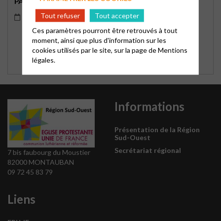
PAPILLONS,PARPALHÒLS
Tout refuser
Tout accepter
Du 26/06/2026 à 00h00 au 01/11/2026 à 00h00
Ces paramètres pourront être retrouvés à tout
moment, ainsi que plus d'information sur les
cookies utilisés par le site, sur la page de
Mentions
légales.
Informations
Présentation de la Région
Sud-Ouest
Secrétariat régional
7 bis faubourg du Moustier
82000 MONTAUBAN
09 72 45 83 79
Liens