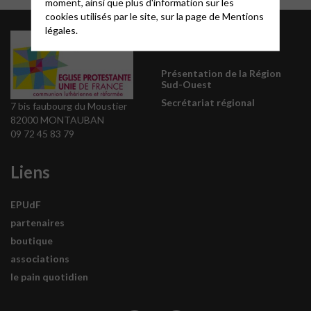
moment, ainsi que plus d'information sur les
cookies utilisés par le site, sur la page de
Mentions
légales.
Informations
Présentation de la Région
Sud-Ouest
Secrétariat régional
7 bis faubourg du Moustier
82000 MONTAUBAN
09 72 45 83 79
Liens
EPUdF
partenaires
boutique
associations
le pain quotidien