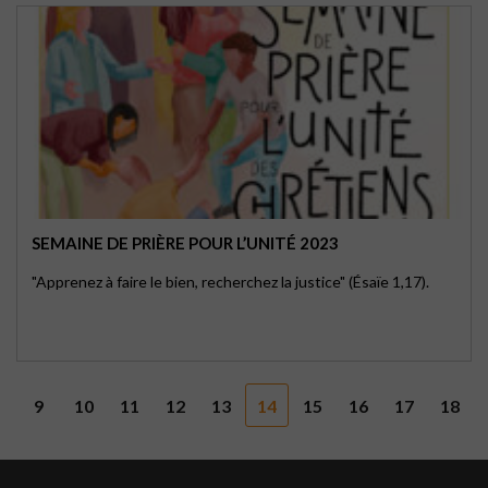
SEMAINE DE PRIÈRE POUR L’UNITÉ 2023
"Apprenez à faire le bien, recherchez la justice" (Ésaïe 1,17).
9
10
11
12
13
14
15
16
17
18