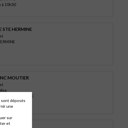
e à 10h30
E STE HERMINE
st
HERMINE
ANC MOUTIER
st
glise
MOUTIER EN L ILE
es sont déposés
ique en été
rnir une
uer sur
ter et
ES GROS