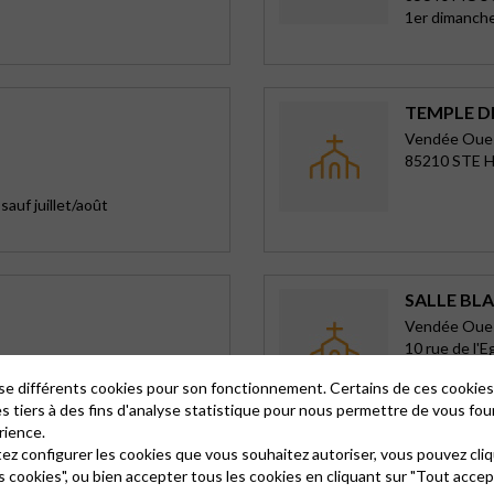
1er dimanch
TEMPLE D
Vendée Oue
85210 STE 
sauf juillet/août
SALLE BL
Vendée Oue
10 rue de l'E
85330 NOIR
lise différents cookies pour son fonctionnement. Certains de ces cooki
Culte périod
es tiers à des fins d'analyse statistique pour nous permettre de vous fou
rience.
tez configurer les cookies que vous souhaitez autoriser, vous pouvez cliq
s cookies", ou bien accepter tous les cookies en cliquant sur "Tout accep
TEMPLE D