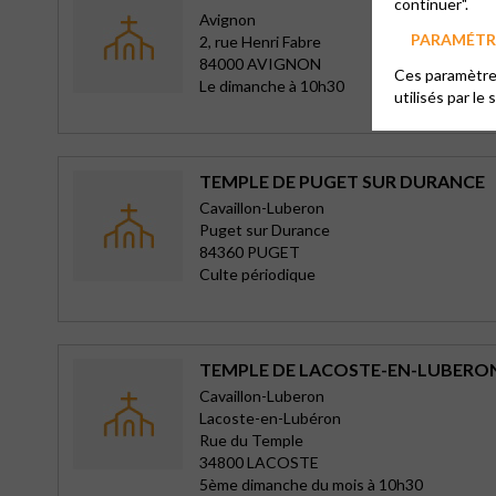
continuer".
Avignon
PARAMÉTRE
2, rue Henri Fabre
84000 AVIGNON
Ces paramètres
Le dimanche à 10h30
utilisés par le 
TEMPLE DE PUGET SUR DURANCE
Cavaillon-Luberon
Puget sur Durance
84360 PUGET
Culte périodique
TEMPLE DE LACOSTE-EN-LUBERO
Cavaillon-Luberon
Lacoste-en-Lubéron
Rue du Temple
34800 LACOSTE
5ème dimanche du mois à 10h30