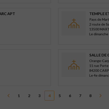
ARC APT
TEMPLE E
Pays de Mar
2 route de Sa
13500 MAR
Le dimanche
SALLE DE
Orange-Carp
11 rue Port
84200 CAR
Le 4e dimanc
1
2
3
4
5
6
7
8