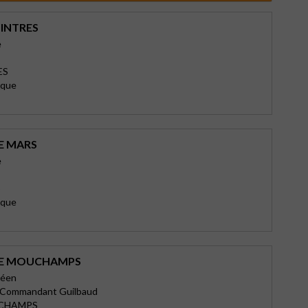
’INTRES
e
ES
ique
E MARS
e
S
ique
DE MOUCHAMPS
déen
u Commandant Guilbaud
UCHAMPS