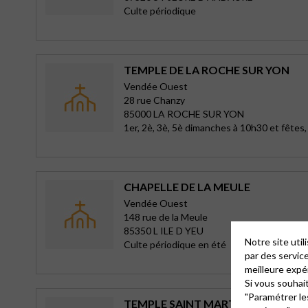
Culte périodique
TEMPLE DE LA ROCHE SUR YON
Vendée Ouest
28 rue Chanzy
85000 LA ROCHE SUR YON
1er, 2è, 3è, 5è dimanches à 10h30 et fêtes, 
CHAPELLE DE LA MEULE
Vendée Ouest
148 rue de la Meule
85350 L ILE D YEU
Notre site uti
Culte périodique en été
par des servic
meilleure expé
Si vous souhai
"Paramétrer le
TEMPLE SAINT MARTIAL