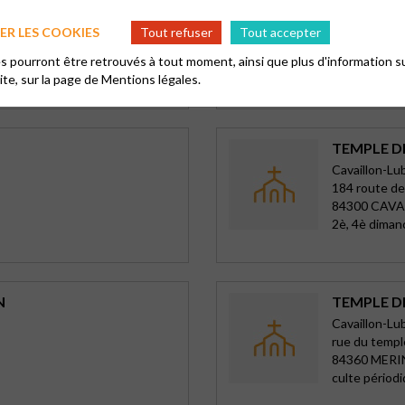
Cavaillon-Lu
R LES COOKIES
Tout refuser
Tout accepter
Hameau des
84220 GOR
 pourront être retrouvés à tout moment, ainsi que plus d'information su
Culte saison
site, sur la page de
Mentions légales.
TEMPLE D
Cavaillon-Lu
184 route de
84300 CAVA
2è, 4è diman
N
TEMPLE D
Cavaillon-Lu
rue du templ
84360 MER
culte périod