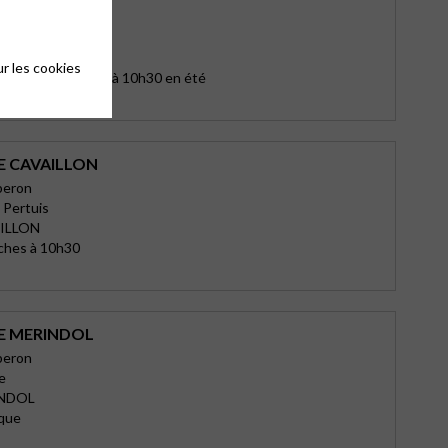
beron
 Gros
DES
r les cookies
nier : Le dimanche à 10h30 en été
E CAVAILLON
beron
 Pertuis
ILLON
ches à 10h30
E MERINDOL
beron
e
INDOL
ique