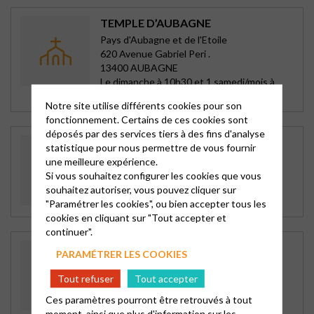
TEMPLE D’AUBAGNE
Pays d'Aubagne et de l'Etoile
620 Avenue Gabriel Peri .
13400 AUBAGNE
Le dimanche à 10h30 et 1 samedi/mois à
18h30
Notre site utilise différents cookies pour son
fonctionnement. Certains de ces cookies sont
déposés par des services tiers à des fins d'analyse
TERRE NOUVELLE
statistique pour nous permettre de vous fournir
Vitrolles- Marseille Nord
une meilleure expérience.
68 chemin des Baumillons
Si vous souhaitez configurer les cookies que vous
13015 MARSEILLE 15
souhaitez autoriser, vous pouvez cliquer sur
Le dimanche à 10h30
"Paramétrer les cookies", ou bien accepter tous les
cookies en cliquant sur "Tout accepter et
continuer".
ESPACE MAGNAN – PRESBYTÈRE
PARAMÉTRER LES COOKIES
Marseille Sud-Est
8 bd Magnan
Tout refuser
Tout accepter
13009 MARSEILLE 09
Ces paramètres pourront être retrouvés à tout
Le dimanche à 10h30
moment, ainsi que plus d'information sur les