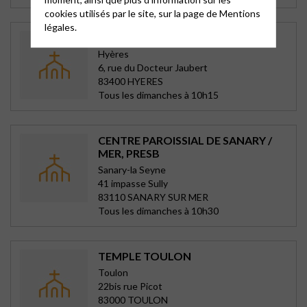
cookies utilisés par le site, sur la page de
Mentions
légales.
TEMPLE D’HYÈRES
Hyères
6, rue du Docteur Jaubert
83400 HYERES
Tous les dimanches à 10h15
CENTRE PAROISSIAL DE SANARY /
MER, PRESB
Sanary-la Seyne
41 impasse Sully
83110 SANARY SUR MER
Tous les dimanches à 10h30
TEMPLE TOULON
Toulon
22bis rue Picot
83000 TOULON