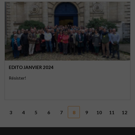
EDITO JANVIER 2024
Résister!
3
4
5
6
7
8
9
10
11
12